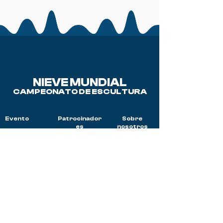
NIEVE MUNDIAL
CAMPEONATO DE ESCULTURA
Evento
Patrocinador
Sobre
es
nosotros
Nuestra
¿Por qué
historia
patrocinar?
Actividades
Donar
Preguntas y
respuestas
A
Ceremonia de
Voluntario
apertura
Equipos 2025
Comité
Directivo
Donde quedarse
Aplicaciones
móviles