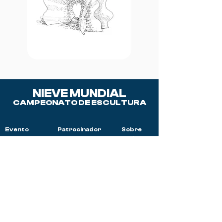
NIEVE MUNDIAL
CAMPEONATO DE ESCULTURA
Evento
Patrocinador
Sobre
es
nosotros
Nuestra
¿Por qué
historia
patrocinar?
Actividades
Donar
Preguntas y
respuestas
A
Ceremonia de
Voluntario
apertura
Equipos 2025
Comité
Directivo
Donde quedarse