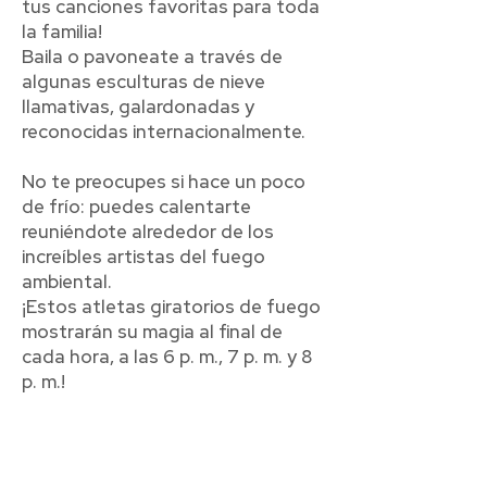
tus canciones favoritas para toda
la familia!
Baila o pavoneate a través de
algunas esculturas de nieve
llamativas, galardonadas y
reconocidas internacionalmente.
No te preocupes si hace un poco
de frío: puedes calentarte
reuniéndote alrededor de los
increíbles artistas del fuego
ambiental.
¡Estos atletas giratorios de fuego
mostrarán su magia al final de
cada hora, a las 6 p. m., 7 p. m. y 8
p. m.!
ABIERTO AL PÚBLICO.
No hay
costo para asistir. Habrá opciones
de bebidas y comida disponibles,