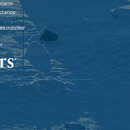
ntario
ctenos
es móviles
r