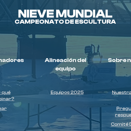
NIEVE MUNDIAL
CAMPEONATO DE ESCULTURA
nadores
Alineación del
Sobre 
equipo
 qué
Equipos 2025
Nuestra
cinar?
nar
Pregu
respue
Comité 