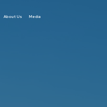
About Us
Media