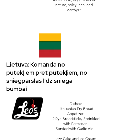
nature, spicy, rich, and
earthy!"
Lietuva: Komanda no
putekļiem pret putekļiem, no
sniegpārslas līdz sniega
bumbai
Dishes:
Lithuanian Fry Bread
Appetizer
2 Rye Breadsticks, Sprinkled
with Parmesan
Servied with Garlic Aioli
Lazy Cake and Ice Cream