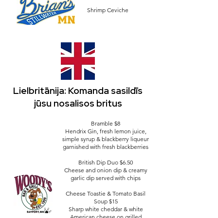
Shrimp Ceviche
Lielbritānija: Komanda sasildīs
jūsu nosalisos britus
Bramble $8
Hendrix Gin, fresh lemon juice,
simple syrup & blackberry liqueur
garnished with fresh blackberries
British Dip Duo $6.50
Cheese and onion dip & creamy
garlic dip served with chips
Cheese Toastie & Tomato Basil
Soup $15
Sharp white cheddar & white
American cheese on grilled