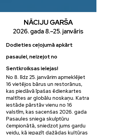
NĀCIJU GARŠA
2026. gada 8.–25. janvāris
Dodieties ceļojumā apkārt
pasaulei, neizejot no
Sentkroiksas ielejas!
No 8. līdz 25. janvārim apmeklējiet
16 vietējos bārus un restorānus,
kas piedāvā īpašas ēdienkartes
maltītes ar globālu noskaņu. Katra
iestāde pārstāv vienu no 16
valstīm, kas sacenšas 2026. gada
Pasaules sniega skulptūru
čempionātā, sniedzot jums gardu
veidu, kā iepazīt dažādas kultūras