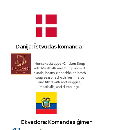
Dānija: Īstvudas komanda
Hønsekødssuppe (Chicken Soup
with Meatballs and Dumplings): A
classic, hearty clear chicken broth
soup seasoned with fresh herbs
and filled with root veggies,
meatballs, and dumplings.
Ekvadora: Komandas ģimene