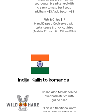
sourdough bread served with
creamy tomato basil soup
add ham +$3 / add bacon +$3
Fish & Chips $17
Hand Dipped Cod served with
tartar sauce & thick-cut fries
(Available Fri., Jan. 9th, 16th and 23rd)
Indija: Kallisto komanda
Chana Aloo Masala served
over basmati rice with
grilled naan
"This is a traditional north
Indian dish, vegetarian in