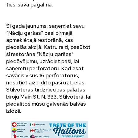
tieši savā pagalmā.
Šī gada jaunums: saņemiet savu
“Nāciju garšas” pasi pirmajā
apmeklētajā restorānā, kas
piedalās akcijā. Katru reizi, pasūtot
šī restorāna “Nāciju garšas”
piedāvājumu, uzrādiet pasi, lai
saņemtu perforatoru. Kad esat
savācis visus 16 perforatorus,
nosūtiet aizpildīto pasi uz Lielās
Stilvoteras tirdzniecības palātas
biroju Main St. N. 333, Stilvoterā, lai
piedalītos mūsu galvenās balvas
izlozē.