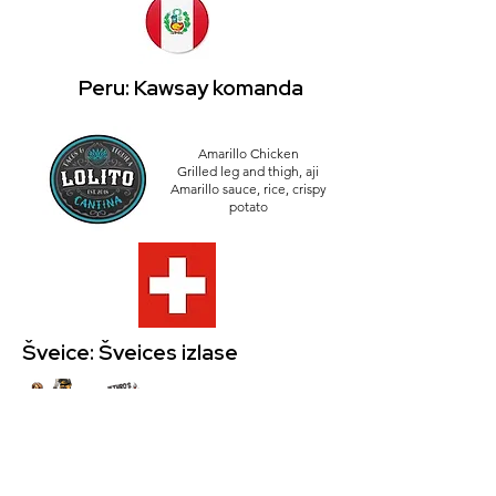
Peru: Kawsay komanda
Amarillo Chicken
Grilled leg and thigh, aji
Amarillo sauce, rice, crispy
potato
Šveice: Šveices izlase
Drink: Swiss Kiss
Dish: Grilled Sausage
and Potato Pancakes