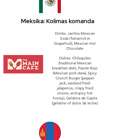
Meksika: Kolimas komanda
Drinks: Jarritos Mexican
Soda (Tamarind or
Grapefruit), Mexican Hot
Chocolate
Dishes: Chilaquiles
(traditional Mexican
breakfast dish), Pazole Rojo
(Mexican pork stew), Spicy
Crunch Burger (pepper
jack, sauteed fresh
jalapenos, crispy fried
onions, and spicy hot
honey), Gelatina de Cajeta
(gelatine of dulce de leche)