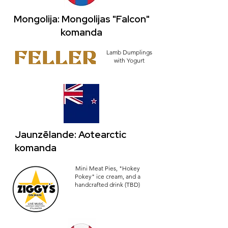
Mongolija: Mongolijas "Falcon"
komanda
Lamb Dumplings
with Yogurt
Jaunzēlande: Aotearctic
komanda
Mini Meat Pies, "Hokey
Pokey" ice cream, and a
handcrafted drink (TBD)