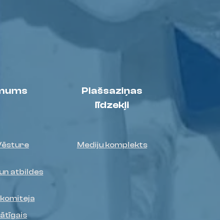
 mums
Plašsaziņas
līdzekļi
Vēsture
Mediju komplekts
un atbildes
 komiteja
ātīgais