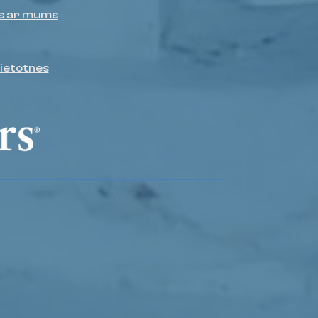
es ar mums
lietotnes