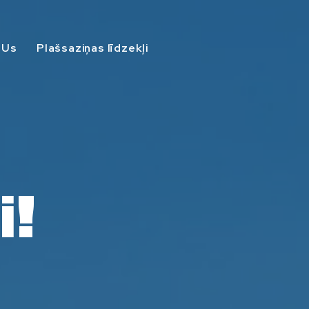
 Us
Plašsaziņas līdzekļi
i!