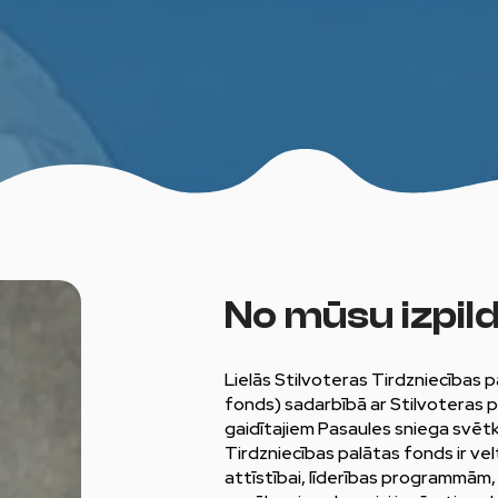
No
mūsu
izpil
Lielās Stilvoteras Tirdzniecības 
fonds) sadarbībā ar Stilvoteras pi
gaidītajiem Pasaules sniega svēt
Tirdzniecības palātas fonds ir vel
attīstībai, līderības programmām