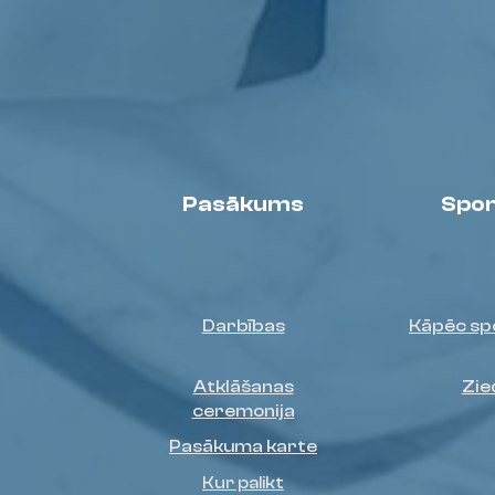
Pasākums
Spon
Darbības
Kāpēc sp
Atklāšanas
Zie
ceremonija
Pasākuma karte
Kur palikt