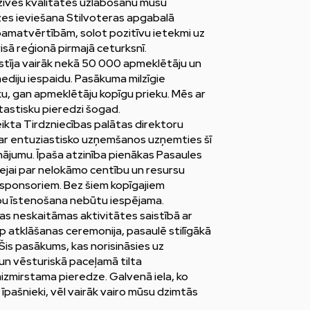
 dzīves kvalitātes uzlabošanu mūsu
zes ieviešana Stilvoteras apgabalā
pamatvērtībām, solot pozitīvu ietekmi uz
ā reģionā pirmajā ceturksnī.
stīja vairāk nekā 50 000 apmeklētāju un
mediju iespaidu. Pasākuma milzīgie
ku, gan apmeklētāju kopīgu prieku. Mēs ar
tastisku pieredzi šogad.
eikta Tirdzniecības palātas direktoru
par entuziastisko uzņemšanos uzņemties šī
nājumu. Īpaša atzinība pienākas Pasaules
tejai par nelokāmo centību un resursu
m sponsoriem. Bez šiem kopīgajiem
bu īstenošana nebūtu iespējama.
as neskaitāmas aktivitātes saistībā ar
 atklāšanas ceremonija, pasaulē stilīgākā
 Šis pasākums, kas norisināsies uz
n vēsturiskā paceļamā tilta
izmirstama pieredze. Galvenā iela, ko
īpašnieki, vēl vairāk vairo mūsu dzimtās