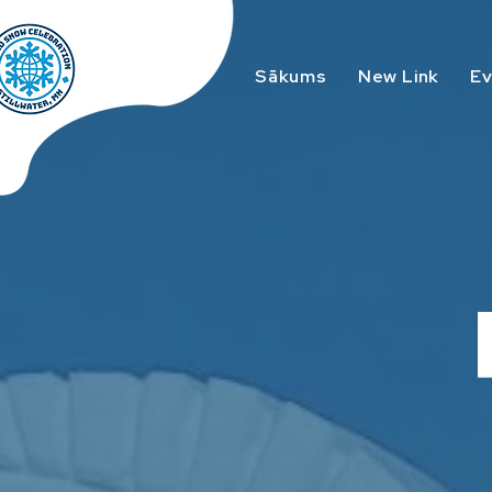
Sākums
New Link
E