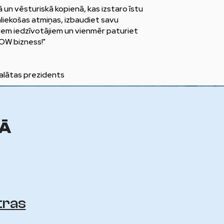
kā un vēsturiskā kopienā, kas izstaro īstu
aliekošas atmiņas, izbaudiet savu
jiem iedzīvotājiem un vienmēr paturiet
OW bizness!"
palātas prezidents
MĀ
tras