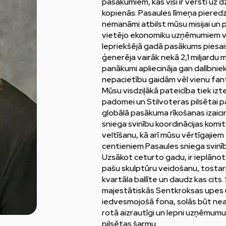
pasākumiem, kas visi ir vērsti uz
kopienās. Pasaules līmeņa piered
nemanāmi atbilst mūsu misijai un 
vietējo ekonomiku uzņēmumiem vis
Iepriekšējā gadā pasākums piesai
ģenerēja vairāk nekā 2,1 miljardu 
panākumi apliecināja gan dalībnie
nepacietību gaidām vēl vienu fan
Mūsu visdziļākā pateicība tiek izt
padomei un Stilvoteras pilsētai 
globālā pasākuma rīkošanas izaici
sniega svinību koordinācijas komi
veltīšanu, kā arī mūsu vērtīgajie
centieniem Pasaules sniega svinī
Uzsākot ceturto gadu, ir ieplānot
pašu skulptūru veidošanu, tostarp
kvartāla ballīte un daudz kas cits.
majestātiskās Sentkroksas upes u
iedvesmojošā fona, solās būt nea
rotā aizrautīgi un lepni uzņēmumu 
pilsētas šarmu.