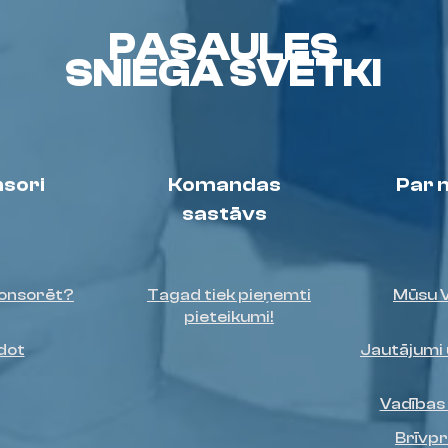
PASAULES
SNIEGA SVĒTKI
sori
Komandas
Par
sastāvs
onsorēt?
Tagad tiek pieņemti
Mūsu 
pieteikumi!
dot
Jautājumi 
Vadības
Brīvpr