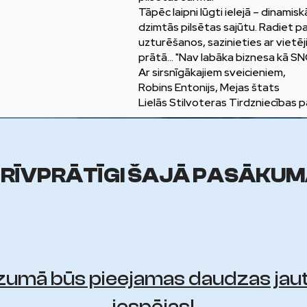
Tāpēc laipni lūgti ielejā – dinamis
dzimtās pilsētas sajūtu. Radiet p
uzturēšanos, sazinieties ar vietē
prātā… "Nav labāka biznesa kā SN
Ar sirsnīgākajiem sveicieniem,
Robins Entonijs, Mejas štats
Lielās Stilvoteras Tirdzniecības 
RĪVPRĀTĪGI ŠAJĀ PASĀKU
zumā būs pieejamas daudzas jau
iespējas!