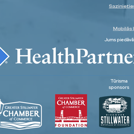
Sazinieti
Mobilās 
Jums piedāvā
Tūrisma
sponsors