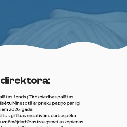
ddirektora:
palātas fonds (Tirdzniecības palātas
lsētu Minesotā ar prieku paziņo par ilgi
kiem 2026. gadā.
tīts izglītības iniciatīvām, darbaspēka
, uzņēmējdarbības izaugsmei un kopienas