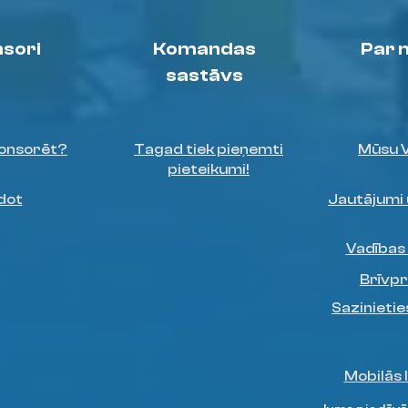
sori
Komandas
Par
sastāvs
onsorēt?
Tagad tiek pieņemti
Mūsu 
pieteikumi!
dot
Jautājumi 
Vadības
Brīvpr
Sazinieti
Mobilās 