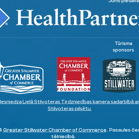
Jums piedāvā
Tūrisma
sponsors
Iesniedza Lielā Stilvoteras Tirdzniecības kamera sadarbībā a
Stilvoteras pilsētu.
24
Greater Stillwater Chamber of Commerce
. Pasaules če
tēlniecībā.