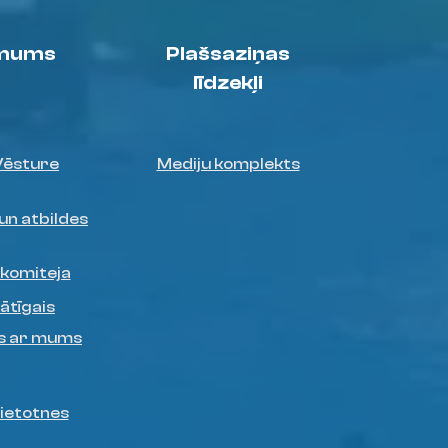
 mums
Plašsaziņas
līdzekļi
Vēsture
Mediju komplekts
un atbildes
 komiteja
ātīgais
es ar mums
lietotnes