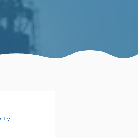
rtly.