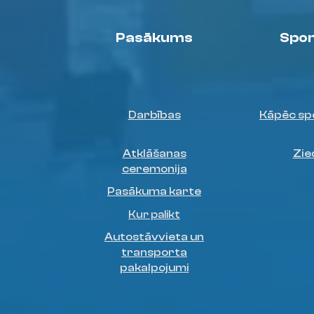
Pasākums
Spon
Darbības
Kāpēc sp
Atklāšanas
Zie
ceremonija
Pasākuma karte
Kur palikt
Autostāvvieta un
transporta
pakalpojumi