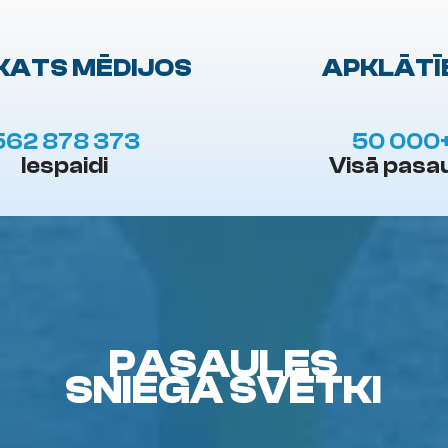
KATS MĒDIJOS
APKLĀTĪ
562 878 373
50 000
Iespaidi
Visā pasa
PASAULES
SNIEGA SVĒTKI