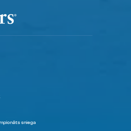
r
mpionāts sniega