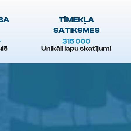
BA
TĪMEKĻA
SATIKSMES
+
315 000
ulē
Unikāli lapu skatījumi