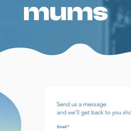
mums
Send us a message
and we’ll get back to you sho
Email