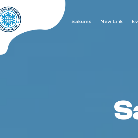
Sākums
New Link
E
S