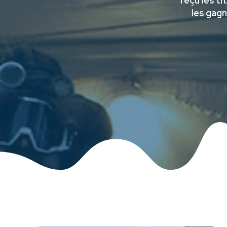
reçu les ti
les gagn