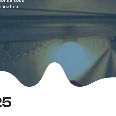
tions à tous
onnat du
25