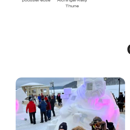
poussiéreuse
AichingerKelly
Thune