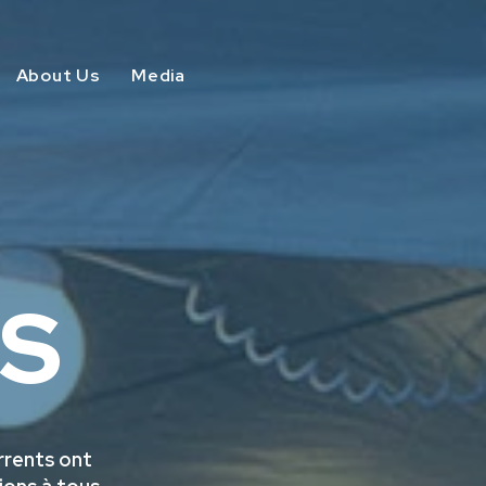
About Us
Media
S
rrents ont