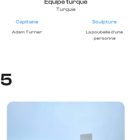
Équipe turque
Turquie
Capitaine
Sculpture
Adam Turner
La poubelle d'une
personne
25