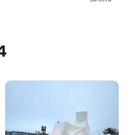
personne
4