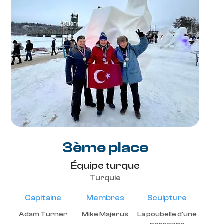
3ème place
Équipe turque
Turquie
Capitaine
Membres
Sculpture
Adam Turner
Mike Majerus
La poubelle d'une