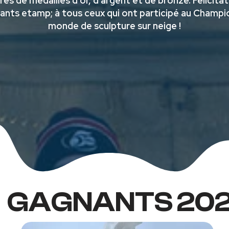
tres de médaillés d'or, d'argent et de bronze. Félicita
ants etamp; à tous ceux qui ont participé au Champi
monde de sculpture sur neige !
GAGNANTS 20