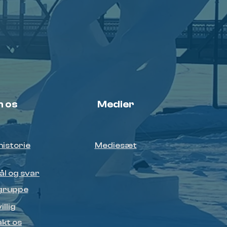
 os
Medier
historie
Mediesæt
l og svar
gruppe
illig
kt os