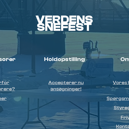
VERDENS
SNEFEST
sorer
Holdopstilling
Om
rfor
Accepterer nu
Vores 
orere?
ansøgninger!
ner
Spørgsmå
Styre
Friv
Konta