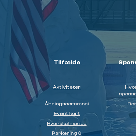
Tilfælde
Spon
Aktiviteter
Hvo
spons
Åbningsceremoni
Do
Event kort
Hvor skal man bo
Parkering &